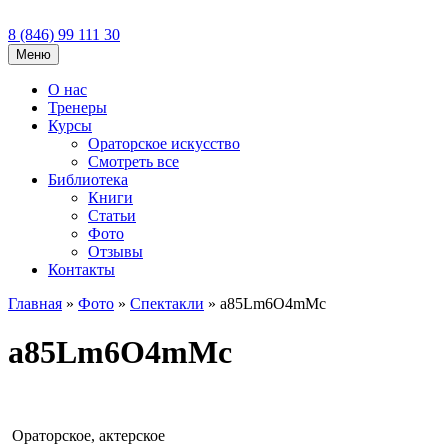
8 (846)
99 111 30
Меню
О нас
Тренеры
Курсы
Ораторское искусство
Смотреть все
Библиотека
Книги
Статьи
Фото
Отзывы
Контакты
Главная
»
Фото
»
Спектакли
»
a85Lm6O4mMc
a85Lm6O4mMc
Ораторское, актерское