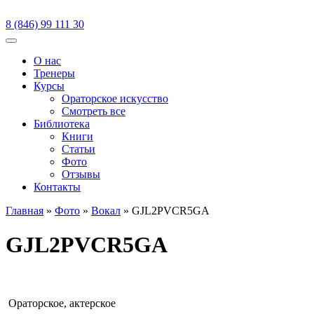
8 (846)
99 111 30
Меню
О нас
Тренеры
Курсы
Ораторское искусство
Смотреть все
Библиотека
Книги
Статьи
Фото
Отзывы
Контакты
Главная
»
Фото
»
Вокал
»
GJL2PVCR5GA
GJL2PVCR5GA
Ораторское, актерское